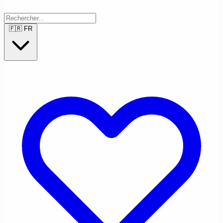
🇫🇷
FR