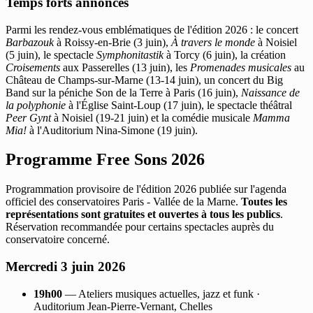
Temps forts annoncés
Parmi les rendez-vous emblématiques de l'édition 2026 : le concert
Barbazouk
à Roissy-en-Brie (3 juin),
À travers le monde
à Noisiel
(5 juin), le spectacle
Symphonitastik
à Torcy (6 juin), la création
Croisements
aux Passerelles (13 juin), les
Promenades musicales
au
Château de Champs-sur-Marne (13-14 juin), un concert du Big
Band sur la péniche Son de la Terre à Paris (16 juin),
Naissance de
la polyphonie
à l'Église Saint-Loup (17 juin), le spectacle théâtral
Peer Gynt
à Noisiel (19-21 juin) et la comédie musicale
Mamma
Mia!
à l'Auditorium Nina-Simone (19 juin).
Programme Free Sons 2026
Programmation provisoire de l'édition 2026 publiée sur l'agenda
officiel des conservatoires Paris - Vallée de la Marne.
Toutes les
représentations sont gratuites et ouvertes à tous les publics
.
Réservation recommandée pour certains spectacles auprès du
conservatoire concerné.
Mercredi 3 juin 2026
19h00
— Ateliers musiques actuelles, jazz et funk ·
Auditorium Jean-Pierre-Vernant, Chelles