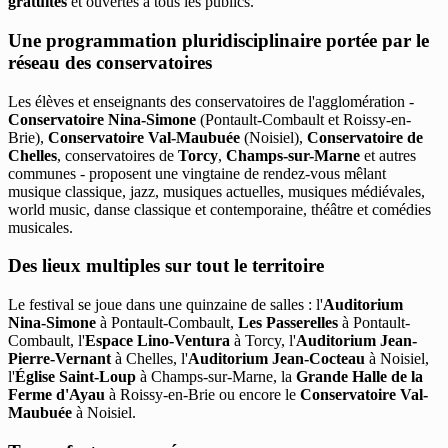
gratuites
et ouvertes à tous les publics.
Une programmation pluridisciplinaire portée par le
réseau des conservatoires
Les élèves et enseignants des conservatoires de l'agglomération -
Conservatoire Nina-Simone
(Pontault-Combault et Roissy-en-
Brie),
Conservatoire Val-Maubuée
(Noisiel),
Conservatoire de
Chelles
, conservatoires de
Torcy
,
Champs-sur-Marne
et autres
communes - proposent une vingtaine de rendez-vous mêlant
musique classique, jazz, musiques actuelles, musiques médiévales,
world music, danse classique et contemporaine, théâtre et comédies
musicales.
Des lieux multiples sur tout le territoire
Le festival se joue dans une quinzaine de salles : l'
Auditorium
Nina-Simone
à Pontault-Combault,
Les Passerelles
à Pontault-
Combault, l'
Espace Lino-Ventura
à Torcy, l'
Auditorium Jean-
Pierre-Vernant
à Chelles, l'
Auditorium Jean-Cocteau
à Noisiel,
l'
Église Saint-Loup
à Champs-sur-Marne, la
Grande Halle de la
Ferme d'Ayau
à Roissy-en-Brie ou encore le
Conservatoire Val-
Maubuée
à Noisiel.