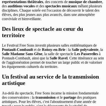
représentations théâtrales
, des concerts de
musique de chambre
,
des
auditions vocales
et des
spectacles musicaux
mêlant plusieurs
disciplines. Chaque soirée est l'occasion de découvrir le talent des
élèves, des plus jeunes aux plus avancés, dans une atmosphère
conviviale et bienveillante.
Des lieux de spectacle au cœur du
territoire
Le Festival Free Sons investit plusieurs salles emblématiques de
Pontault-Combault
et de
Roissy-en-Brie
: la
Salle polyvalente
, la
Salle Madame Sans Gêne
, la salle de spectacle
Les Passerelles
à
Pontault-Combault, ainsi que la
Salle Ravel
. Cette itinérance au sein
de l'agglomération permet de toucher un large public et de valoriser
les équipements culturels du territoire.
Un festival au service de la transmission
artistique
Au-delà du spectacle, Free Sons incarne la mission fondamentale
des conservatoires : la
transmission
et le
partage
des pratiques
artistiques. Pour les élèves, c'est l'aboutissement d'une année de
travail ; pour le public, c'est la découverte de la vitalité de