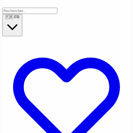
🇫🇷
FR