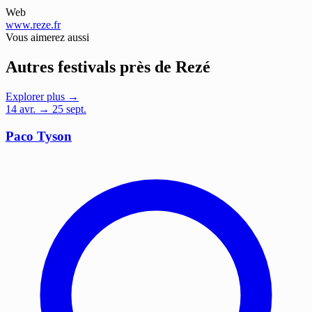
Web
www.reze.fr
Vous aimerez aussi
Autres festivals près de Rezé
Explorer plus →
14
avr.
→ 25 sept.
Paco Tyson