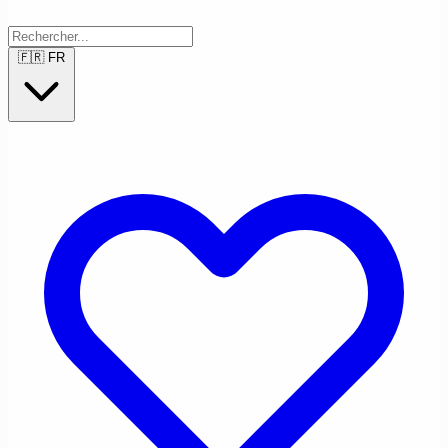
🇫🇷
FR