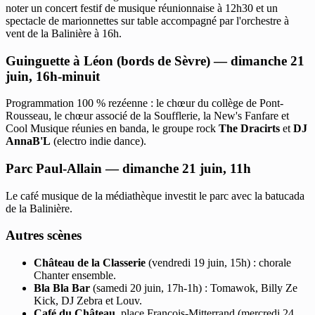
noter un concert festif de musique réunionnaise à 12h30 et un
spectacle de marionnettes sur table accompagné par l'orchestre à
vent de la Balinière à 16h.
Guinguette à Léon (bords de Sèvre) — dimanche 21
juin, 16h-minuit
Programmation 100 % rezéenne : le chœur du collège de Pont-
Rousseau, le chœur associé de la Soufflerie, la New's Fanfare et
Cool Musique réunies en banda, le groupe rock
The Dracirts
et
DJ
AnnaB'L
(electro indie dance).
Parc Paul-Allain — dimanche 21 juin, 11h
Le café musique de la médiathèque investit le parc avec la batucada
de la Balinière.
Autres scènes
Château de la Classerie
(vendredi 19 juin, 15h) : chorale
Chanter ensemble.
Bla Bla Bar
(samedi 20 juin, 17h-1h) : Tomawok, Billy Ze
Kick, DJ Zebra et Louv.
Café du Château
, place François-Mitterrand (mercredi 24