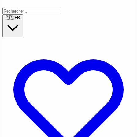
🇫🇷
FR