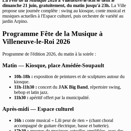
La Fête de la Musique 2026 à Villeneuve-le-Roi se tient le
dimanche 21 juin, gratuitement, du matin jusqu'à 23h.
La Ville
propose une journée complète : swing au kiosque, conte musical et
musiques actuelles à l'Espace culturel, puis orchestre de variété au
jardin Arpino.
Programme Fête de la Musique à
Villeneuve-le-Roi 2026
Programme de l'édition 2026, du matin à la soirée :
Matin — Kiosque, place Amédée-Soupault
10h-18h :
exposition de peintures et de sculptures autour du
kiosque.
11h-11h30 :
concert du
JAK Big Band
, répertoire swing,
bebop et latin jazz.
11h30 :
apéritif offert par la municipalité.
Après-midi — Espace culturel
16h :
conte musical « Lili peur de rien » (chant choral
accompagné de guitare électrique, basse et batterie).
17h30 :
groupes de musiques actuelles amplifiées, avec des