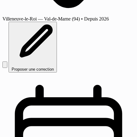
Villeneuve-le-Roi
— Val-de-Marne (94)
•
Depuis 2026
Proposer une correction