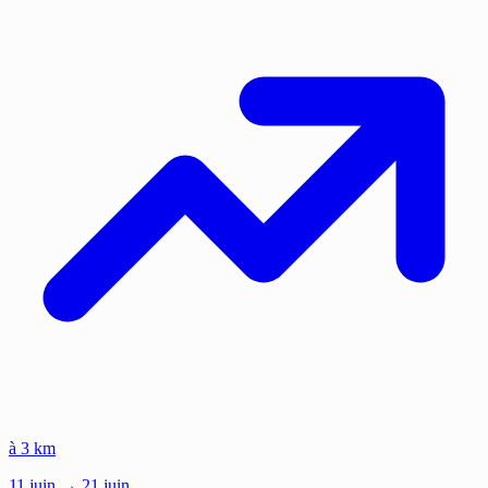
à 3 km
11
juin
→ 21 juin