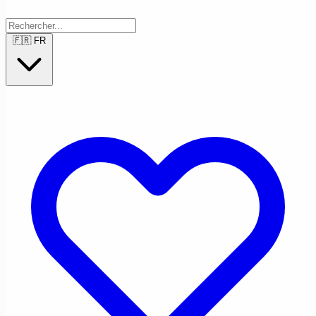
🇫🇷
FR