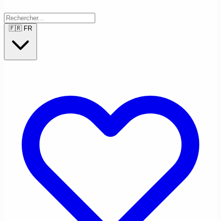
🇫🇷
FR