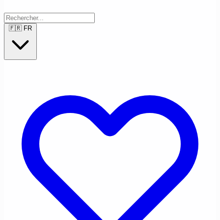
🇫🇷
FR