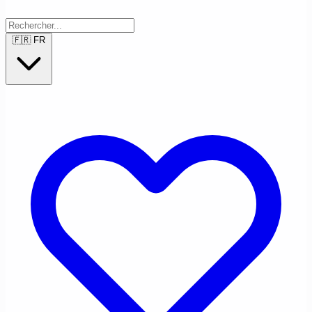
🇫🇷
FR