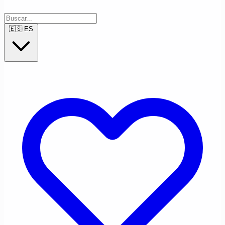
🇪🇸
ES