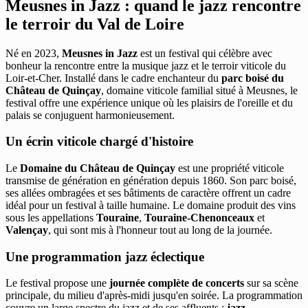
Meusnes in Jazz : quand le jazz rencontre
le terroir du Val de Loire
Né en 2023,
Meusnes in Jazz
est un festival qui célèbre avec
bonheur la rencontre entre la musique jazz et le terroir viticole du
Loir-et-Cher. Installé dans le cadre enchanteur du
parc boisé du
Château de Quinçay
, domaine viticole familial situé à Meusnes, le
festival offre une expérience unique où les plaisirs de l'oreille et du
palais se conjuguent harmonieusement.
Un écrin viticole chargé d'histoire
Le
Domaine du Château de Quinçay
est une propriété viticole
transmise de génération en génération depuis 1860. Son parc boisé,
ses allées ombragées et ses bâtiments de caractère offrent un cadre
idéal pour un festival à taille humaine. Le domaine produit des vins
sous les appellations
Touraine
,
Touraine-Chenonceaux
et
Valençay
, qui sont mis à l'honneur tout au long de la journée.
Une programmation jazz éclectique
Le festival propose une
journée complète de concerts
sur sa scène
principale, du milieu d'après-midi jusqu'en soirée. La programmation
couvre un large spectre du jazz et de ses affluents :
jazz