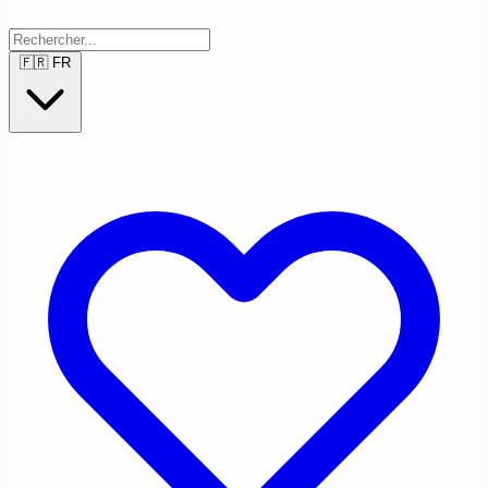
🇫🇷
FR