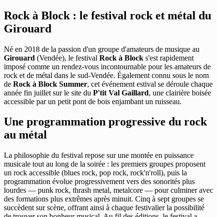
Rock à Block : le festival rock et métal du
Girouard
Né en 2018 de la passion d'un groupe d'amateurs de musique au
Girouard
(Vendée), le festival
Rock à Block
s'est rapidement
imposé comme un rendez-vous incontournable pour les amateurs de
rock et de métal dans le sud-Vendée. Également connu sous le nom
de
Rock à Block Summer
, cet événement estival se déroule chaque
année fin juillet sur le site du
P'tit Val Gaillard
, une clairière boisée
accessible par un petit pont de bois enjambant un ruisseau.
Une programmation progressive du rock
au métal
La philosophie du festival repose sur une montée en puissance
musicale tout au long de la soirée : les premiers groupes proposent
un rock accessible (blues rock, pop rock, rock'n'roll), puis la
programmation évolue progressivement vers des sonorités plus
lourdes — punk rock, thrash metal, metalcore — pour culminer avec
des formations plus extrêmes après minuit. Cinq à sept groupes se
succèdent sur scène, offrant ainsi à chaque festivalier la possibilité
de trouver son bonheur musical. Au fil des éditions, le festival a