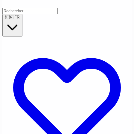
🇫🇷
FR