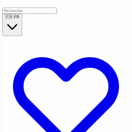
🇫🇷
FR