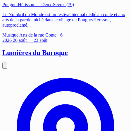
Pougne-Hérisson
— Deux-Sèvres (79)
Le Nombril du Monde est un festival biennal dédié au conte et aux
arts de la parole, niché dans le village de Pougne-Hérisson,
autoproclamé...
Musique
Arts de la rue
Conte
+6
2026
20
août
→ 23 août
Lumières du Baroque