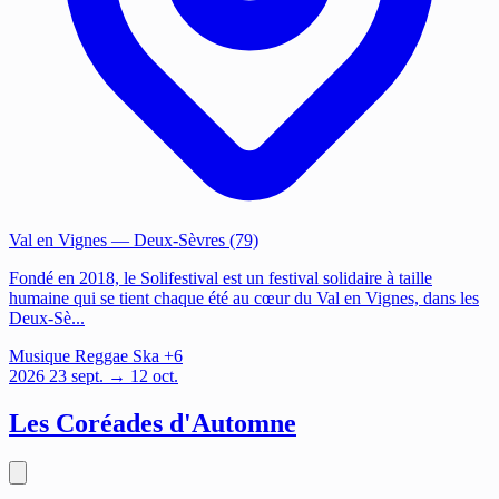
Val en Vignes
— Deux-Sèvres (79)
Fondé en 2018, le Solifestival est un festival solidaire à taille
humaine qui se tient chaque été au cœur du Val en Vignes, dans les
Deux-Sè...
Musique
Reggae
Ska
+6
2026
23
sept.
→ 12 oct.
Les Coréades d'Automne