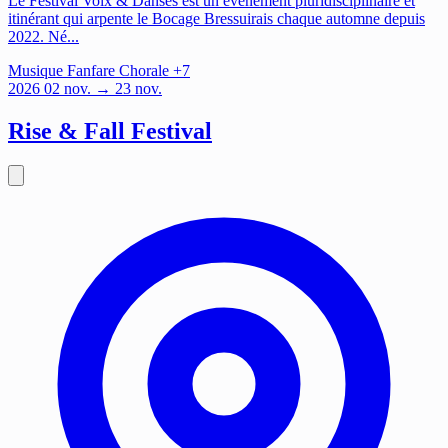
Le Festival Voix & Danses est un événement pluridisciplinaire et
itinérant qui arpente le Bocage Bressuirais chaque automne depuis
2022. Né...
Musique
Fanfare
Chorale
+7
2026
02
nov.
→ 23 nov.
Rise & Fall Festival