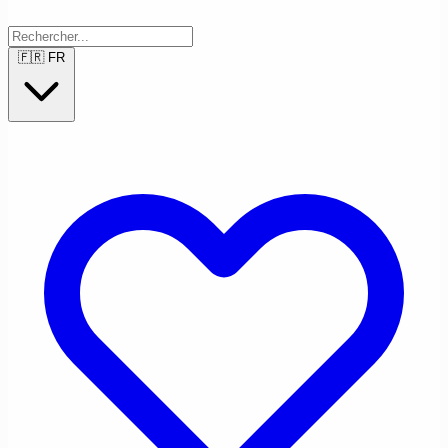
🇫🇷
FR