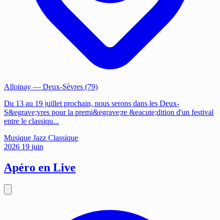
Alloinay
— Deux-Sèvres (79)
Du 13 au 19 juillet prochain, nous serons dans les Deux-
S&egrave;vres pour la premi&egrave;re &eacute;dition d'un festival
entre le classiqu...
Musique
Jazz
Classique
2026
19
juin
Apéro en Live