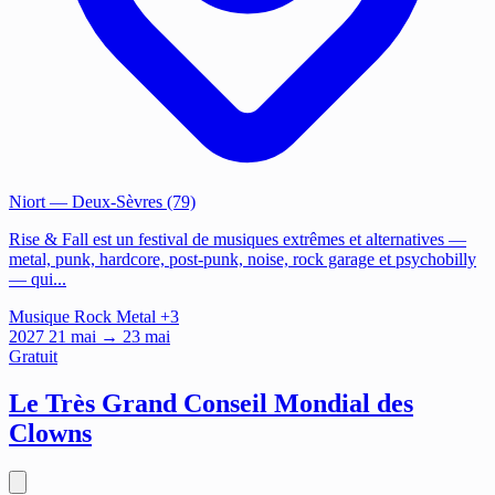
Niort
— Deux-Sèvres (79)
Rise & Fall est un festival de musiques extrêmes et alternatives —
metal, punk, hardcore, post-punk, noise, rock garage et psychobilly
— qui...
Musique
Rock
Metal
+3
2027
21
mai
→ 23 mai
Gratuit
Le Très Grand Conseil Mondial des
Clowns