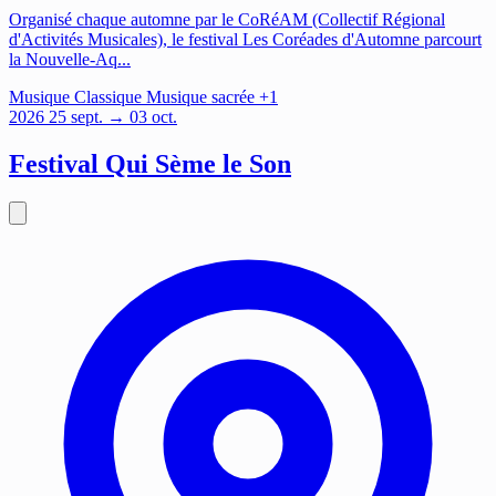
Organisé chaque automne par le CoRéAM (Collectif Régional
d'Activités Musicales), le festival Les Coréades d'Automne parcourt
la Nouvelle-Aq...
Musique
Classique
Musique sacrée
+1
2026
25
sept.
→ 03 oct.
Festival Qui Sème le Son