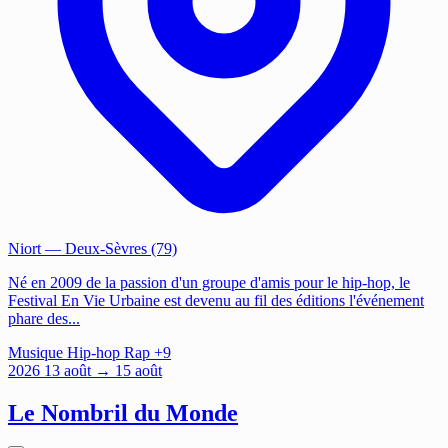
Niort
— Deux-Sèvres (79)
Né en 2009 de la passion d'un groupe d'amis pour le hip-hop, le
Festival En Vie Urbaine est devenu au fil des éditions l'événement
phare des...
Musique
Hip-hop
Rap
+9
2026
13
août
→ 15 août
Le Nombril du Monde