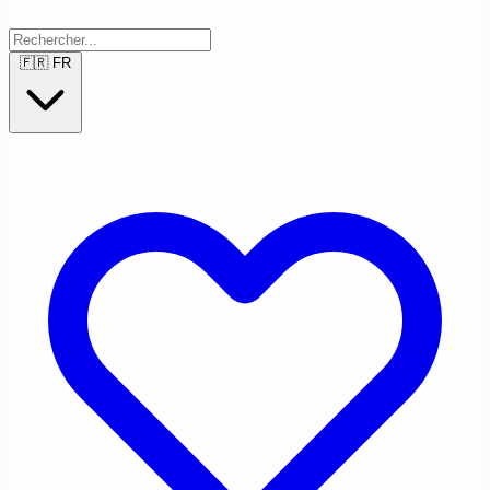
🇫🇷
FR