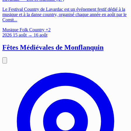
Le Festival Country de Lavardac est un événement festif dédié à la
musique et à la danse country, organisé chaque année en août par le
Comit...
Musique
Folk
Country
+2
2026
15
août
→ 16 août
Fêtes Médiévales de Monflanquin