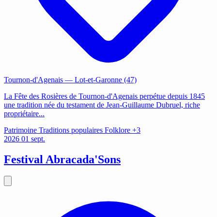
Tournon-d'Agenais
— Lot-et-Garonne (47)
La Fête des Rosières de Tournon-d'Agenais perpétue depuis 1845
une tradition née du testament de Jean-Guillaume Dubruel, riche
propriétaire...
Patrimoine
Traditions populaires
Folklore
+3
2026
01
sept.
Festival Abracada'Sons