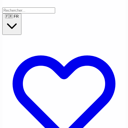
🇫🇷
FR