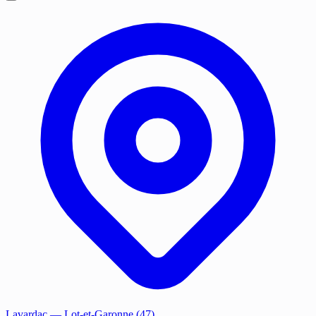
Lavardac
— Lot-et-Garonne (47)