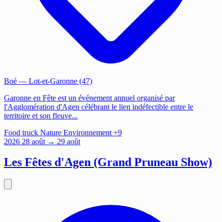
Boé
— Lot-et-Garonne (47)
Garonne en Fête est un événement annuel organisé par
l'Agglomération d'Agen célébrant le lien indéfectible entre le
territoire et son fleuve...
Food truck
Nature
Environnement
+9
2026
28
août
→ 29 août
Les Fêtes d'Agen (Grand Pruneau Show)