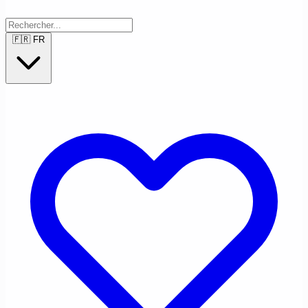
🇫🇷
FR