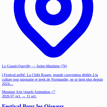
Le Grand-Quevilly
— Seine-Maritime (76)
ℹ️ Festival arrêté. La Chibi Rouen, grande convention dédiée à la
culture pop japonaise et geek de Normandie, ne se tient plus depuis
2024....
Musique
Arts visuels
Animation
+7
2026
07
oct.
→ 11 oct.
Festival Pour les Oiseaux