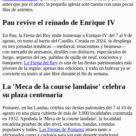
antes que por el aforo: la pequeña iglesia solo cuenta con unas pocas
filas de asientos.
Pau revive el reinado de Enrique IV
En Pau, la Fiesta del Rey rinde homenaje a Enrique IV del 7 al 9 de
agosto, en torno al barrio del Castillo. Creada en 2024, se despliega
en tres jornadas temáticas —medieval, renacentista y bearnesa—
con mercado de artesanos, desfiles con disfraces, espectáculos de
fuego, arqueros del rey, partidas de quille de neuf, conciertos y
banquetes.
La Fiesta del Rey
es una de las fiestas patrimoniales más
jóvenes de la región: apenas dos ediciones, y todo un bulevar ya se
convierte en teatro al aire libre durante el fin de semana.
La 'Meca de la course landaise' celebra
su plaza centenaria
Pomarez, en las Landas, celebra sus fiestas patronales del 7 al 10 de
agosto en una plaza cubierta de más de 3.000 localidades construida
en 1932. Apodada la 'Meca de la course landaise', la localidad
encadena pruebas de alto nivel, encierros, bandas, comidas
populares y bailes.
Las Fiestas de Pomarez
atraen tanto a
aficionados como a curiosos para ver este deporte tradicional