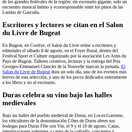
de los grandes festivales de la región: sin escenario gigante, solo un
encuentro musical íntimo y ecorresponsable entre los pinos de las
Landas de Gascuña.
Escritores y lectores se citan en el Salon
du Livre de Bugeat
En Bugeat, en Corrèze, el Salon du Livre reúne a escritores y
editoriales el sábado 8 de agosto, en el Foyer Rural, dentro del
Festival Sport et Culture organizado por la asociación Les Amis du
Pays de Bugeat. Talleres creativos, lecturas y la entrega del Prix
Georges-Emmanuel Clancier de la Nouvelle marcan la jornada.
El
Salon du Livre de Bugeat
dura un solo día, uno de los eventos más
breves de esta selección, y uno de los pocos dedicados enteramente
a los libros y no al escenario.
Duras celebra su vino bajo las halles
medievales
Bajo las halles del pueblo medieval de Duras, en Lot-et-Garonne,
los viticultores de la denominación Côtes de Duras abren sus
bodegas para Duras Fête son Vin, el 9 y el 10 de agosto. Catas,
intronizaciones solemnes a cargo de la cofradía, conciertos y