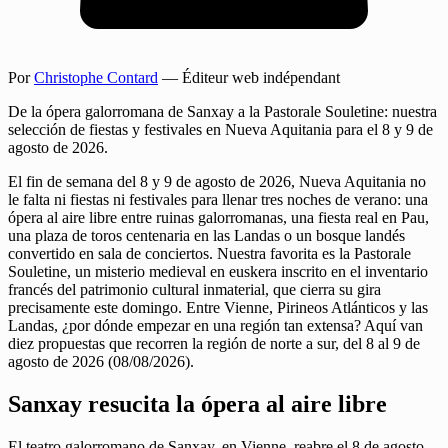
Por
Christophe Contard
— Éditeur web indépendant
De la ópera galorromana de Sanxay a la Pastorale Souletine: nuestra
selección de fiestas y festivales en Nueva Aquitania para el 8 y 9 de
agosto de 2026.
El fin de semana del 8 y 9 de agosto de 2026, Nueva Aquitania no
le falta ni fiestas ni festivales para llenar tres noches de verano: una
ópera al aire libre entre ruinas galorromanas, una fiesta real en Pau,
una plaza de toros centenaria en las Landas o un bosque landés
convertido en sala de conciertos. Nuestra favorita es la Pastorale
Souletine, un misterio medieval en euskera inscrito en el inventario
francés del patrimonio cultural inmaterial, que cierra su gira
precisamente este domingo. Entre Vienne, Pirineos Atlánticos y las
Landas, ¿por dónde empezar en una región tan extensa? Aquí van
diez propuestas que recorren la región de norte a sur, del 8 al 9 de
agosto de 2026 (08/08/2026).
Sanxay resucita la ópera al aire libre
El teatro galorromano de Sanxay, en Vienne, reabre el 8 de agosto