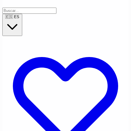
🇪🇸
ES