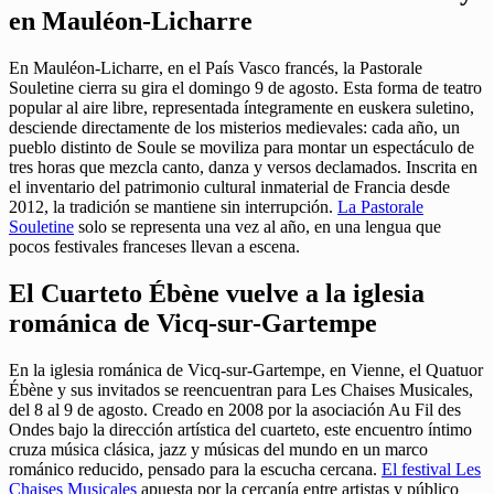
en Mauléon-Licharre
En Mauléon-Licharre, en el País Vasco francés, la Pastorale
Souletine cierra su gira el domingo 9 de agosto. Esta forma de teatro
popular al aire libre, representada íntegramente en euskera suletino,
desciende directamente de los misterios medievales: cada año, un
pueblo distinto de Soule se moviliza para montar un espectáculo de
tres horas que mezcla canto, danza y versos declamados. Inscrita en
el inventario del patrimonio cultural inmaterial de Francia desde
2012, la tradición se mantiene sin interrupción.
La Pastorale
Souletine
solo se representa una vez al año, en una lengua que
pocos festivales franceses llevan a escena.
El Cuarteto Ébène vuelve a la iglesia
románica de Vicq-sur-Gartempe
En la iglesia románica de Vicq-sur-Gartempe, en Vienne, el Quatuor
Ébène y sus invitados se reencuentran para Les Chaises Musicales,
del 8 al 9 de agosto. Creado en 2008 por la asociación Au Fil des
Ondes bajo la dirección artística del cuarteto, este encuentro íntimo
cruza música clásica, jazz y músicas del mundo en un marco
románico reducido, pensado para la escucha cercana.
El festival Les
Chaises Musicales
apuesta por la cercanía entre artistas y público