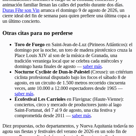
animación familiar llenan las calles del pueblo durante dos días.
Duras Fête son Vin
arranca el domingo 9 de agosto de 2026, un
cierre ideal del fin de semana para quien prefiere una última copa a
un último concierto.
Otras citas para no perderse
Toro de Fuego
en Saint-Jean-de-Luz (Pirineos Atlánticos): el
domingo por la noche, un toro de madera pirotécnico cruza la
Place Louis XIV al son de la música de Granada, una
tradición veraniega local que se celebra cada miércoles y
domingo hasta finales de agosto —
saber más
.
Nocturne Cycliste de Dun-le-Palestel
(Creuse): un critérium
ciclista profesional disputado bajo los focos el sábado 8 de
agosto, en un circuito de 1.500 metros recorrido cincuenta
veces, ante 10.000 a 12.000 espectadores desde 1965 —
saber más
.
Écofestival Les Carrioles
en Flavignac (Haute-Vienne):
conciertos, circo y mercado de productores junto al lago
Saint-Fortunat, del 7 al 9 de agosto, una cita festiva y
comprometida desde 2011 —
saber más
.
Diez propuestas, ocho departamentos, y Nueva Aquitania todavía no
agota sus fiestas y festivales del verano de 2026 en un solo fin de