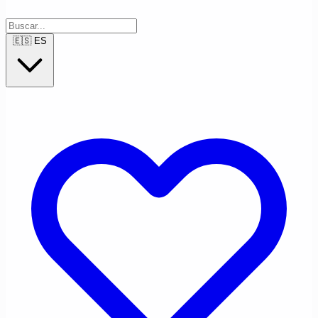
🇪🇸
ES