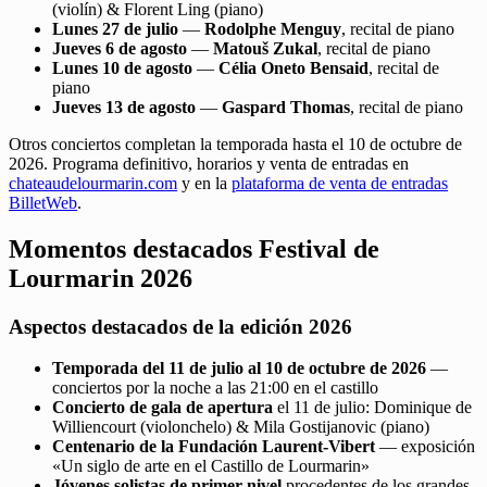
(violín) & Florent Ling (piano)
Lunes 27 de julio
—
Rodolphe Menguy
, recital de piano
Jueves 6 de agosto
—
Matouš Zukal
, recital de piano
Lunes 10 de agosto
—
Célia Oneto Bensaid
, recital de
piano
Jueves 13 de agosto
—
Gaspard Thomas
, recital de piano
Otros conciertos completan la temporada hasta el 10 de octubre de
2026. Programa definitivo, horarios y venta de entradas en
chateaudelourmarin.com
y en la
plataforma de venta de entradas
BilletWeb
.
Momentos destacados Festival de
Lourmarin 2026
Aspectos destacados de la edición 2026
Temporada del 11 de julio al 10 de octubre de 2026
—
conciertos por la noche a las 21:00 en el castillo
Concierto de gala de apertura
el 11 de julio: Dominique de
Williencourt (violonchelo) & Mila Gostijanovic (piano)
Centenario de la Fundación Laurent-Vibert
— exposición
«Un siglo de arte en el Castillo de Lourmarin»
Jóvenes solistas de primer nivel
procedentes de los grandes