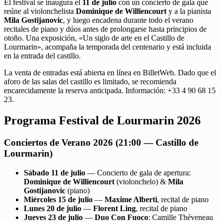
El festival se inaugura el
11 de julio
con un concierto de gala que
reúne al violonchelista
Dominique de Williencourt
y a la pianista
Mila Gostijanovic
, y luego encadena durante todo el verano
recitales de piano y dúos antes de prolongarse hasta principios de
otoño. Una exposición, «Un siglo de arte en el Castillo de
Lourmarin», acompaña la temporada del centenario y está incluida
en la entrada del castillo.
La venta de entradas está abierta en línea en BilletWeb. Dado que el
aforo de las salas del castillo es limitado, se recomienda
encarecidamente la reserva anticipada. Información: +33 4 90 68 15
23.
Programa Festival de Lourmarin 2026
Conciertos de Verano 2026 (21:00 — Castillo de
Lourmarin)
Sábado 11 de julio
— Concierto de gala de apertura:
Dominique de Williencourt
(violonchelo) &
Mila
Gostijanovic
(piano)
Miércoles 15 de julio
—
Maxime Alberti
, recital de piano
Lunes 20 de julio
—
Florent Ling
, recital de piano
Jueves 23 de julio
—
Duo Con Fuoco
: Camille Théveneau