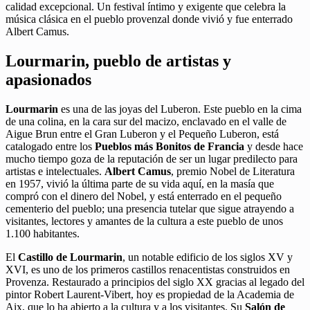
calidad excepcional. Un festival íntimo y exigente que celebra la
música clásica en el pueblo provenzal donde vivió y fue enterrado
Albert Camus.
Lourmarin, pueblo de artistas y
apasionados
Lourmarin
es una de las joyas del Luberon. Este pueblo en la cima
de una colina, en la cara sur del macizo, enclavado en el valle de
Aigue Brun entre el Gran Luberon y el Pequeño Luberon, está
catalogado entre los
Pueblos más Bonitos de Francia
y desde hace
mucho tiempo goza de la reputación de ser un lugar predilecto para
artistas e intelectuales.
Albert Camus
, premio Nobel de Literatura
en 1957, vivió la última parte de su vida aquí, en la masía que
compró con el dinero del Nobel, y está enterrado en el pequeño
cementerio del pueblo; una presencia tutelar que sigue atrayendo a
visitantes, lectores y amantes de la cultura a este pueblo de unos
1.100 habitantes.
El
Castillo de Lourmarin
, un notable edificio de los siglos XV y
XVI, es uno de los primeros castillos renacentistas construidos en
Provenza. Restaurado a principios del siglo XX gracias al legado del
pintor Robert Laurent-Vibert, hoy es propiedad de la Academia de
Aix, que lo ha abierto a la cultura y a los visitantes. Su
Salón de