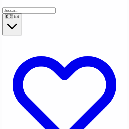
🇪🇸
ES