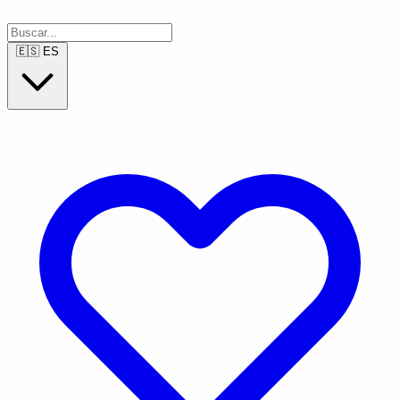
🇪🇸
ES