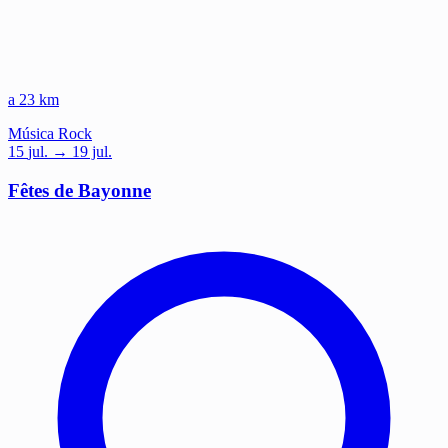
a 23 km
Música
Rock
15
jul.
→ 19 jul.
Fêtes de Bayonne