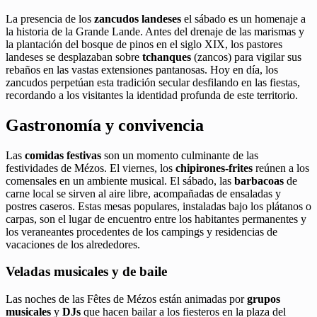
La presencia de los
zancudos landeses
el sábado es un homenaje a
la historia de la Grande Lande. Antes del drenaje de las marismas y
la plantación del bosque de pinos en el siglo XIX, los pastores
landeses se desplazaban sobre
tchanques
(zancos) para vigilar sus
rebaños en las vastas extensiones pantanosas. Hoy en día, los
zancudos perpetúan esta tradición secular desfilando en las fiestas,
recordando a los visitantes la identidad profunda de este territorio.
Gastronomía y convivencia
Las
comidas festivas
son un momento culminante de las
festividades de Mézos. El viernes, los
chipirones-frites
reúnen a los
comensales en un ambiente musical. El sábado, las
barbacoas
de
carne local se sirven al aire libre, acompañadas de ensaladas y
postres caseros. Estas mesas populares, instaladas bajo los plátanos o
carpas, son el lugar de encuentro entre los habitantes permanentes y
los veraneantes procedentes de los campings y residencias de
vacaciones de los alrededores.
Veladas musicales y de baile
Las noches de las Fêtes de Mézos están animadas por
grupos
musicales
y
DJs
que hacen bailar a los fiesteros en la plaza del