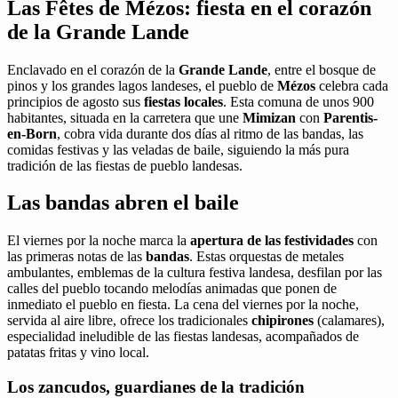
Las Fêtes de Mézos: fiesta en el corazón
de la Grande Lande
Enclavado en el corazón de la
Grande Lande
, entre el bosque de
pinos y los grandes lagos landeses, el pueblo de
Mézos
celebra cada
principios de agosto sus
fiestas locales
. Esta comuna de unos 900
habitantes, situada en la carretera que une
Mimizan
con
Parentis-
en-Born
, cobra vida durante dos días al ritmo de las bandas, las
comidas festivas y las veladas de baile, siguiendo la más pura
tradición de las fiestas de pueblo landesas.
Las bandas abren el baile
El viernes por la noche marca la
apertura de las festividades
con
las primeras notas de las
bandas
. Estas orquestas de metales
ambulantes, emblemas de la cultura festiva landesa, desfilan por las
calles del pueblo tocando melodías animadas que ponen de
inmediato el pueblo en fiesta. La cena del viernes por la noche,
servida al aire libre, ofrece los tradicionales
chipirones
(calamares),
especialidad ineludible de las fiestas landesas, acompañados de
patatas fritas y vino local.
Los zancudos, guardianes de la tradición