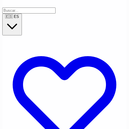
🇪🇸
ES