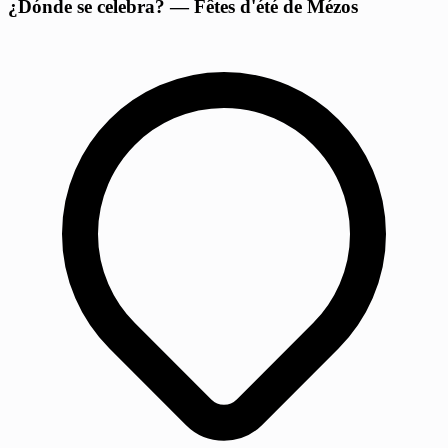
¿Dónde se celebra? — Fêtes d'été de Mézos
−