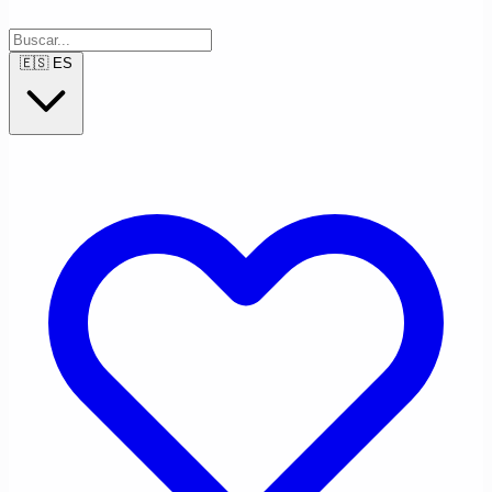
🇪🇸
ES