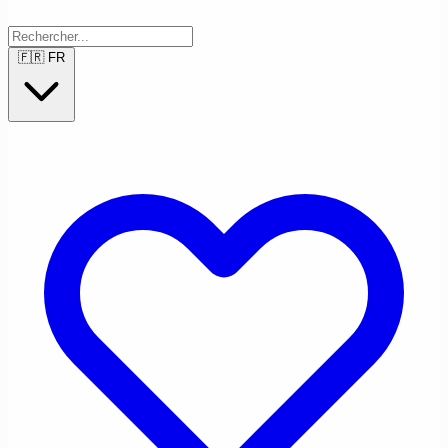
🇫🇷
FR