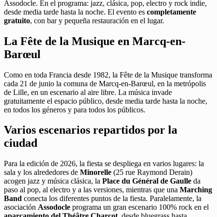
Assodocle. En el programa: jazz, clásica, pop, electro y rock indie,
desde media tarde hasta la noche. El evento es
completamente
gratuito
, con bar y pequeña restauración en el lugar.
La Fête de la Musique en Marcq-en-
Barœul
Como en toda Francia desde 1982, la Fête de la Musique transforma
cada 21 de junio la comuna de Marcq-en-Barœul, en la metrópolis
de Lille, en un escenario al aire libre. La música invade
gratuitamente el espacio público, desde media tarde hasta la noche,
en todos los géneros y para todos los públicos.
Varios escenarios repartidos por la
ciudad
Para la edición de 2026, la fiesta se despliega en varios lugares: la
sala y los alrededores de
Minorelle
(25 rue Raymond Derain)
acogen jazz y música clásica, la
Place du Général de Gaulle
da
paso al pop, al electro y a las versiones, mientras que una
Marching
Band
conecta los diferentes puntos de la fiesta. Paralelamente, la
asociación
Assodocle
programa un gran escenario 100% rock en el
aparcamiento del Théâtre Charcot
, desde bluegrass hasta