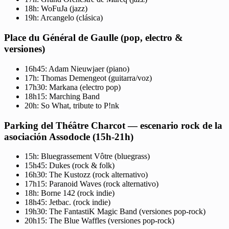
18h: WoFuJa (jazz)
19h: Arcangelo (clásica)
Place du Général de Gaulle (pop, electro &
versiones)
16h45: Adam Nieuwjaer (piano)
17h: Thomas Demengeot (guitarra/voz)
17h30: Markana (electro pop)
18h15: Marching Band
20h: So What, tribute to P!nk
Parking del Théâtre Charcot — escenario rock de la
asociación Assodocle (15h-21h)
15h: Bluegrassement Vôtre (bluegrass)
15h45: Dukes (rock & folk)
16h30: The Kustozz (rock alternativo)
17h15: Paranoid Waves (rock alternativo)
18h: Borne 142 (rock indie)
18h45: Jetbac. (rock indie)
19h30: The FantastiK Magic Band (versiones pop-rock)
20h15: The Blue Waffles (versiones pop-rock)