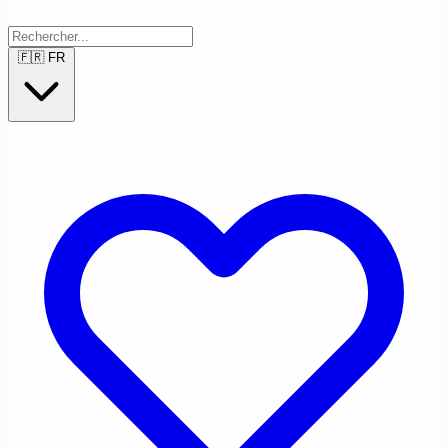
🇫🇷
FR