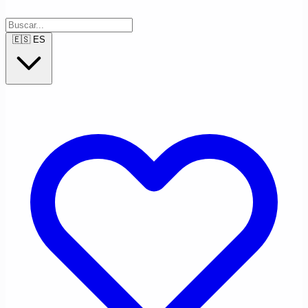
🇪🇸
ES