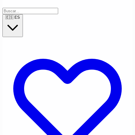
🇪🇸
ES