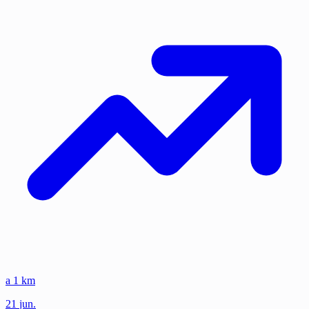
a 1 km
21
jun.