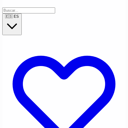
🇪🇸
ES