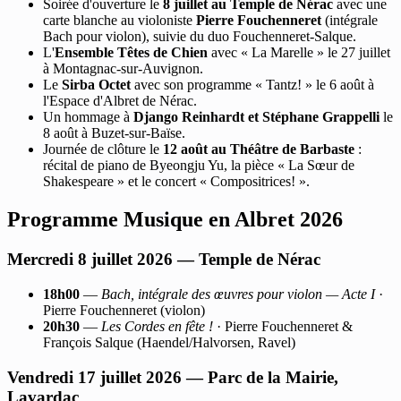
Soirée d'ouverture le
8 juillet au Temple de Nérac
avec une
carte blanche au violoniste
Pierre Fouchenneret
(intégrale
Bach pour violon), suivie du duo Fouchenneret-Salque.
L'
Ensemble Têtes de Chien
avec « La Marelle » le 27 juillet
à Montagnac-sur-Auvignon.
Le
Sirba Octet
avec son programme « Tantz! » le 6 août à
l'Espace d'Albret de Nérac.
Un hommage à
Django Reinhardt et Stéphane Grappelli
le
8 août à Buzet-sur-Baïse.
Journée de clôture le
12 août au Théâtre de Barbaste
:
récital de piano de Byeongju Yu, la pièce « La Sœur de
Shakespeare » et le concert « Compositrices! ».
Programme Musique en Albret 2026
Mercredi 8 juillet 2026 — Temple de Nérac
18h00
—
Bach, intégrale des œuvres pour violon — Acte I
·
Pierre Fouchenneret (violon)
20h30
—
Les Cordes en fête !
· Pierre Fouchenneret &
François Salque (Haendel/Halvorsen, Ravel)
Vendredi 17 juillet 2026 — Parc de la Mairie,
Lavardac