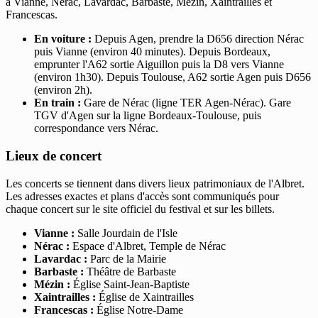
à Vianne, Nérac, Lavardac, Barbaste, Mézin, Xaintrailles et
Francescas.
En voiture :
Depuis Agen, prendre la D656 direction Nérac
puis Vianne (environ 40 minutes). Depuis Bordeaux,
emprunter l'A62 sortie Aiguillon puis la D8 vers Vianne
(environ 1h30). Depuis Toulouse, A62 sortie Agen puis D656
(environ 2h).
En train :
Gare de Nérac (ligne TER Agen-Nérac). Gare
TGV d'Agen sur la ligne Bordeaux-Toulouse, puis
correspondance vers Nérac.
Lieux de concert
Les concerts se tiennent dans divers lieux patrimoniaux de l'Albret.
Les adresses exactes et plans d'accès sont communiqués pour
chaque concert sur le site officiel du festival et sur les billets.
Vianne :
Salle Jourdain de l'Isle
Nérac :
Espace d'Albret, Temple de Nérac
Lavardac :
Parc de la Mairie
Barbaste :
Théâtre de Barbaste
Mézin :
Église Saint-Jean-Baptiste
Xaintrailles :
Église de Xaintrailles
Francescas :
Église Notre-Dame