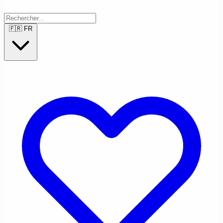
🇫🇷
FR