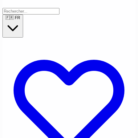
🇫🇷
FR