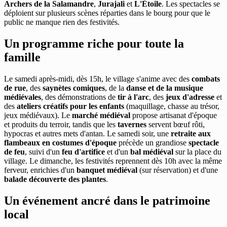
Archers de la Salamandre
,
Jurajali
et
L'Étoile
. Les spectacles se
déploient sur plusieurs scènes réparties dans le bourg pour que le
public ne manque rien des festivités.
Un programme riche pour toute la
famille
Le samedi après-midi, dès 15h, le village s'anime avec des
combats
de rue
, des
saynètes comiques
, de la
danse et de la musique
médiévales
, des démonstrations de
tir à l'arc
, des
jeux d'adresse
et
des
ateliers créatifs pour les enfants
(maquillage, chasse au trésor,
jeux médiévaux). Le
marché médiéval
propose artisanat d'époque
et produits du terroir, tandis que les
tavernes
servent bœuf rôti,
hypocras et autres mets d'antan. Le samedi soir, une
retraite aux
flambeaux en costumes d'époque
précède un grandiose
spectacle
de feu
, suivi d'un
feu d'artifice
et d'un
bal médiéval
sur la place du
village. Le dimanche, les festivités reprennent dès 10h avec la même
ferveur, enrichies d'un
banquet médiéval
(sur réservation) et d'une
balade découverte des plantes
.
Un événement ancré dans le patrimoine
local