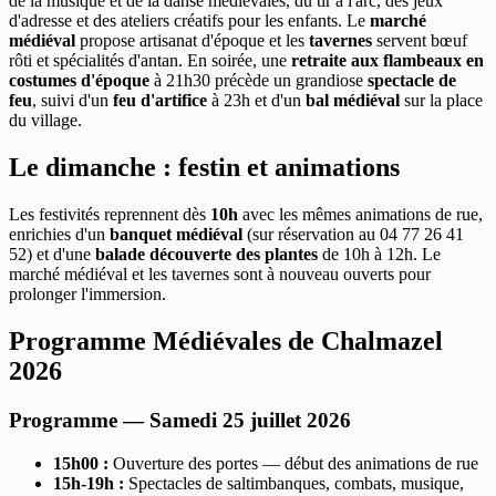
de la musique et de la danse médiévales, du tir à l'arc, des jeux
d'adresse et des ateliers créatifs pour les enfants. Le
marché
médiéval
propose artisanat d'époque et les
tavernes
servent bœuf
rôti et spécialités d'antan. En soirée, une
retraite aux flambeaux en
costumes d'époque
à 21h30 précède un grandiose
spectacle de
feu
, suivi d'un
feu d'artifice
à 23h et d'un
bal médiéval
sur la place
du village.
Le dimanche : festin et animations
Les festivités reprennent dès
10h
avec les mêmes animations de rue,
enrichies d'un
banquet médiéval
(sur réservation au 04 77 26 41
52) et d'une
balade découverte des plantes
de 10h à 12h. Le
marché médiéval et les tavernes sont à nouveau ouverts pour
prolonger l'immersion.
Programme Médiévales de Chalmazel
2026
Programme — Samedi 25 juillet 2026
15h00 :
Ouverture des portes — début des animations de rue
15h-19h :
Spectacles de saltimbanques, combats, musique,