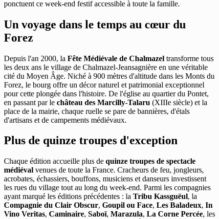
ponctuent ce week-end festif accessible à toute la famille.
Un voyage dans le temps au cœur du
Forez
Depuis l'an 2000, la
Fête Médiévale de Chalmazel
transforme tous
les deux ans le village de Chalmazel-Jeansagnière en une véritable
cité du Moyen Âge. Niché à 900 mètres d'altitude dans les Monts du
Forez, le bourg offre un décor naturel et patrimonial exceptionnel
pour cette plongée dans l'histoire. De l'église au quartier du Pontet,
en passant par le
château des Marcilly-Talaru
(XIIIe siècle) et la
place de la mairie, chaque ruelle se pare de bannières, d'étals
d'artisans et de campements médiévaux.
Plus de quinze troupes d'exception
Chaque édition accueille plus de
quinze troupes de spectacle
médiéval
venues de toute la France. Cracheurs de feu, jongleurs,
acrobates, échassiers, bouffons, musiciens et danseurs investissent
les rues du village tout au long du week-end. Parmi les compagnies
ayant marqué les éditions précédentes : la
Tribu Kassguëul
, la
Compagnie du Clair Obscur
,
Goupil ou Face
,
Les Baladeux
,
In
Vino Veritas
,
Caminaire
,
Saboï
,
Marazula
,
La Corne Percée
, les