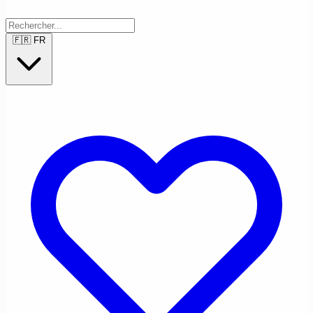
🇫🇷
FR