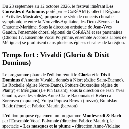
Du 23 septembre au 12 octobre 2026, le festival itinérant
Les
Coréades d'Automne
, porté par le CoRéAM (Collectif Régional
d'Activités Musicales), propose une série de concerts choral et
symphonique entre la Nouvelle-Aquitaine, les Deux-Sèvres et la
Charente-Maritime. Sous la direction artistique de Jean-Yves
Gaudin, l'ensemble choral régional du CoRéAM et ses partenaires
(Chorus 17, Ensemble Vocal Polymnie, ensemble Accords Libres de
Mérignac) se produisent dans plusieurs églises et salles de la région.
Temps fort : Vivaldi (Gloria & Dixit
Dominus)
Le programme phare de l'édition réunit le
Gloria
et le
Dixit
Dominus
d'Antonio Vivaldi, donnés à Niort (église Saint-Étienne),
La Rochelle (église Notre-Dame), Poitiers-Buxerolles (église du
Planty) et Mérignac (Le Pin Galant), sous la direction de Jean-Yves
Gaudin, avec les solistes Anne-Claire Baconnais et Rebecca
Sorensen (sopranos), Yuliya Popova Brown (mezzo), Branislav
Rakic (ténor) et Fabrice Maurin (baryton).
L'édition propose également un programme
Monteverdi & Bach
par l'Ensemble Vocal Polymnie (direction Fabrice Maurin), le
spectacle
« Les masques et la plume »
(direction Anne-Violaine