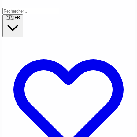
🇫🇷
FR