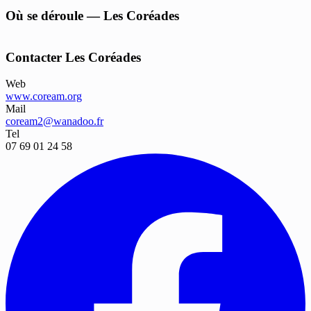
Où se déroule — Les Coréades
−
Contacter Les Coréades
Web
www.coream.org
Mail
coream2@wanadoo.fr
Tel
07 69 01 24 58