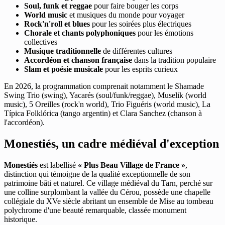
Soul, funk et reggae
pour faire bouger les corps
World music
et musiques du monde pour voyager
Rock'n'roll et blues
pour les soirées plus électriques
Chorale et chants polyphoniques
pour les émotions
collectives
Musique traditionnelle
de différentes cultures
Accordéon et chanson française
dans la tradition populaire
Slam et poésie musicale
pour les esprits curieux
En 2026, la programmation comprenait notamment le Shamade
Swing Trio (swing), Yacarés (soul/funk/reggae), Muselik (world
music), 5 Oreilles (rock'n world), Trio Figuéris (world music), La
Típica Folklórica (tango argentin) et Clara Sanchez (chanson à
l'accordéon).
Monestiés, un cadre médiéval d'exception
Monestiés
est labellisé
« Plus Beau Village de France »
,
distinction qui témoigne de la qualité exceptionnelle de son
patrimoine bâti et naturel. Ce village médiéval du Tarn, perché sur
une colline surplombant la vallée du Cérou, possède une chapelle
collégiale du XVe siècle abritant un ensemble de Mise au tombeau
polychrome d'une beauté remarquable, classée monument
historique.