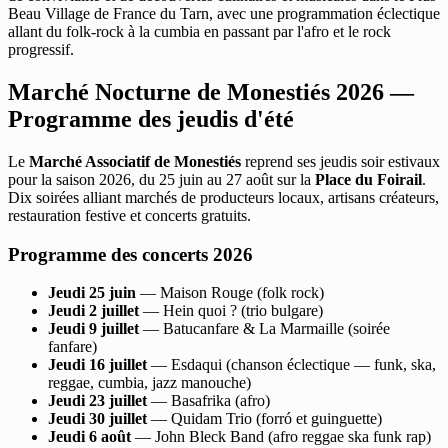
Beau Village de France du Tarn, avec une programmation éclectique
allant du folk-rock à la cumbia en passant par l'afro et le rock
progressif.
Marché Nocturne de Monestiés 2026 —
Programme des jeudis d'été
Le
Marché Associatif de Monestiés
reprend ses jeudis soir estivaux
pour la saison 2026, du 25 juin au 27 août sur la
Place du Foirail
.
Dix soirées alliant marchés de producteurs locaux, artisans créateurs,
restauration festive et concerts gratuits.
Programme des concerts 2026
Jeudi 25 juin
— Maison Rouge (folk rock)
Jeudi 2 juillet
— Hein quoi ? (trio bulgare)
Jeudi 9 juillet
— Batucanfare & La Marmaille (soirée
fanfare)
Jeudi 16 juillet
— Esdaqui (chanson éclectique — funk, ska,
reggae, cumbia, jazz manouche)
Jeudi 23 juillet
— Basafrika (afro)
Jeudi 30 juillet
— Quidam Trio (forró et guinguette)
Jeudi 6 août
— John Bleck Band (afro reggae ska funk rap)