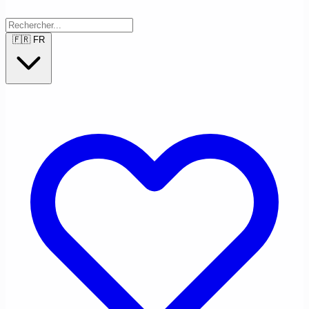
🇫🇷
FR