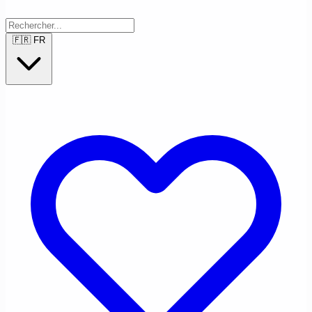
🇫🇷
FR