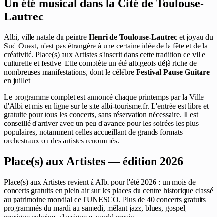
Un été musical dans la Cité de Toulouse-
Lautrec
Albi, ville natale du peintre
Henri de Toulouse-Lautrec
et joyau du
Sud-Ouest, n'est pas étrangère à une certaine idée de la fête et de la
créativité. Place(s) aux Artistes s'inscrit dans cette tradition de ville
culturelle et festive. Elle complète un été albigeois déjà riche de
nombreuses manifestations, dont le célèbre
Festival Pause Guitare
en juillet.
Le programme complet est annoncé chaque printemps par la Ville
d'Albi et mis en ligne sur le site albi-tourisme.fr. L'entrée est libre et
gratuite pour tous les concerts, sans réservation nécessaire. Il est
conseillé d'arriver avec un peu d'avance pour les soirées les plus
populaires, notamment celles accueillant de grands formats
orchestraux ou des artistes renommés.
Place(s) aux Artistes — édition 2026
Place(s) aux Artistes revient à Albi pour l'été 2026 : un mois de
concerts gratuits en plein air sur les places du centre historique classé
au patrimoine mondial de l'UNESCO. Plus de 40 concerts gratuits
programmés du mardi au samedi, mêlant jazz, blues, gospel,
musique cubaine, classique et world music.