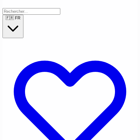
🇫🇷
FR