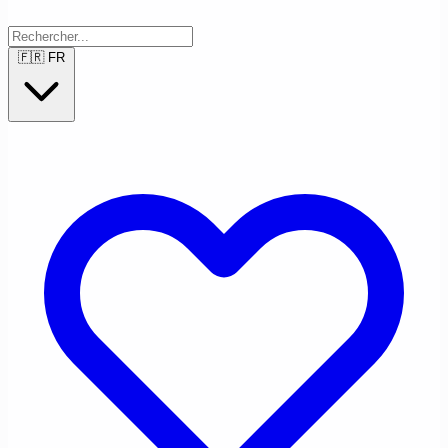
🇫🇷
FR