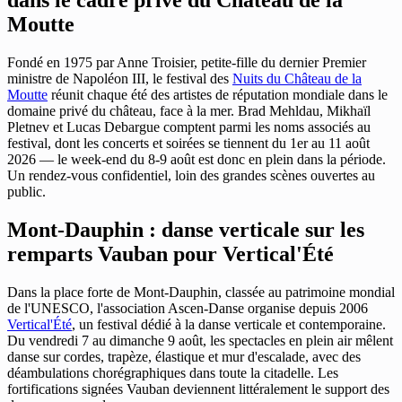
dans le cadre privé du Château de la
Moutte
Fondé en 1975 par Anne Troisier, petite-fille du dernier Premier
ministre de Napoléon III, le festival des
Nuits du Château de la
Moutte
réunit chaque été des artistes de réputation mondiale dans le
domaine privé du château, face à la mer. Brad Mehldau, Mikhaïl
Pletnev et Lucas Debargue comptent parmi les noms associés au
festival, dont les concerts et soirées se tiennent du 1er au 11 août
2026 — le week-end du 8-9 août est donc en plein dans la période.
Un rendez-vous confidentiel, loin des grandes scènes ouvertes au
public.
Mont-Dauphin : danse verticale sur les
remparts Vauban pour Vertical'Été
Dans la place forte de Mont-Dauphin, classée au patrimoine mondial
de l'UNESCO, l'association Ascen-Danse organise depuis 2006
Vertical'Été
, un festival dédié à la danse verticale et contemporaine.
Du vendredi 7 au dimanche 9 août, les spectacles en plein air mêlent
danse sur cordes, trapèze, élastique et mur d'escalade, avec des
déambulations chorégraphiques dans toute la citadelle. Les
fortifications signées Vauban deviennent littéralement le support des