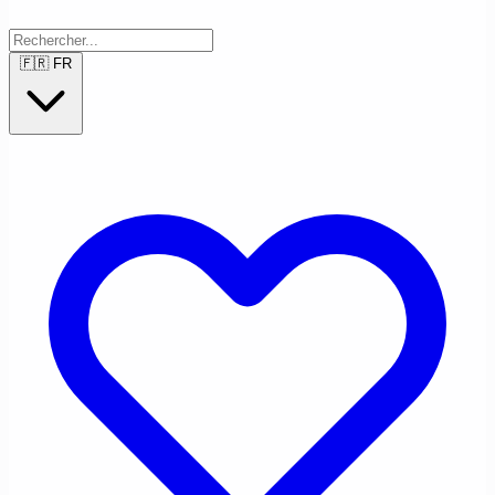
🇫🇷
FR