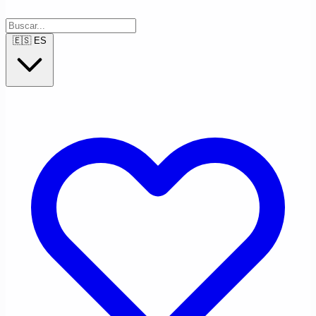
🇪🇸
ES