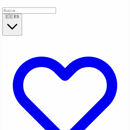
🇪🇸
ES