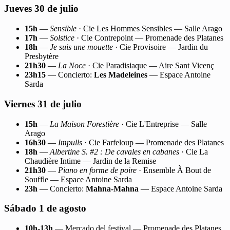
Jueves 30 de julio
15h
—
Sensible
· Cie Les Hommes Sensibles — Salle Arago
17h
—
Solstice
· Cie Contrepoint — Promenade des Platanes
18h
—
Je suis une mouette
· Cie Provisoire — Jardin du
Presbytère
21h30
—
La Noce
· Cie Paradisiaque — Aire Sant Vicenç
23h15
— Concierto:
Les Madeleines
— Espace Antoine
Sarda
Viernes 31 de julio
15h
—
La Maison Forestière
· Cie L'Entreprise — Salle
Arago
16h30
—
Impulls
· Cie Farfeloup — Promenade des Platanes
18h
—
Albertine S. #2 : De cavales en cabanes
· Cie La
Chaudière Intime — Jardin de la Remise
21h30
—
Piano en forme de poire
· Ensemble À Bout de
Souffle — Espace Antoine Sarda
23h
— Concierto:
Mahna-Mahna
— Espace Antoine Sarda
Sábado 1 de agosto
10h-13h
— Mercado del festival — Promenade des Platanes