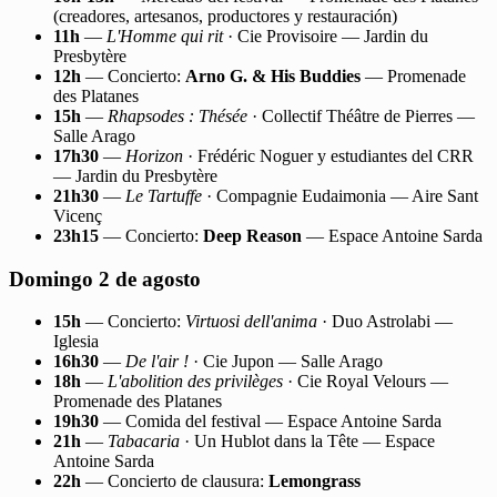
(creadores, artesanos, productores y restauración)
11h
—
L'Homme qui rit
· Cie Provisoire — Jardin du
Presbytère
12h
— Concierto:
Arno G. & His Buddies
— Promenade
des Platanes
15h
—
Rhapsodes : Thésée
· Collectif Théâtre de Pierres —
Salle Arago
17h30
—
Horizon
· Frédéric Noguer y estudiantes del CRR
— Jardin du Presbytère
21h30
—
Le Tartuffe
· Compagnie Eudaimonia — Aire Sant
Vicenç
23h15
— Concierto:
Deep Reason
— Espace Antoine Sarda
Domingo 2 de agosto
15h
— Concierto:
Virtuosi dell'anima
· Duo Astrolabi —
Iglesia
16h30
—
De l'air !
· Cie Jupon — Salle Arago
18h
—
L'abolition des privilèges
· Cie Royal Velours —
Promenade des Platanes
19h30
— Comida del festival — Espace Antoine Sarda
21h
—
Tabacaria
· Un Hublot dans la Tête — Espace
Antoine Sarda
22h
— Concierto de clausura:
Lemongrass