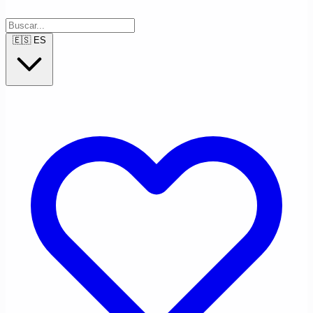
🇪🇸
ES