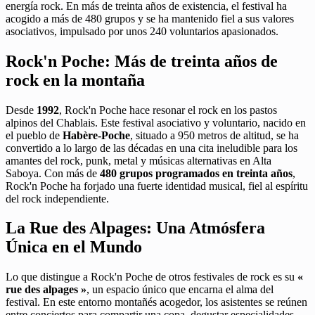
energía rock. En más de treinta años de existencia, el festival ha
acogido a más de 480 grupos y se ha mantenido fiel a sus valores
asociativos, impulsado por unos 240 voluntarios apasionados.
Rock'n Poche: Más de treinta años de
rock en la montaña
Desde
1992
, Rock'n Poche hace resonar el rock en los pastos
alpinos del Chablais. Este festival asociativo y voluntario, nacido en
el pueblo de
Habère-Poche
, situado a 950 metros de altitud, se ha
convertido a lo largo de las décadas en una cita ineludible para los
amantes del rock, punk, metal y músicas alternativas en Alta
Saboya. Con más de
480 grupos programados en treinta años
,
Rock'n Poche ha forjado una fuerte identidad musical, fiel al espíritu
del rock independiente.
La Rue des Alpages: Una Atmósfera
Única en el Mundo
Lo que distingue a Rock'n Poche de otros festivales de rock es su
«
rue des alpages »
, un espacio único que encarna el alma del
festival. En este entorno montañés acogedor, los asistentes se reúnen
entre conciertos para compartir una copa, degustar especialidades