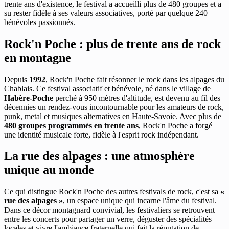
trente ans d'existence, le festival a accueilli plus de 480 groupes et a
su rester fidèle à ses valeurs associatives, porté par quelque 240
bénévoles passionnés.
Rock'n Poche : plus de trente ans de rock
en montagne
Depuis
1992
, Rock'n Poche fait résonner le rock dans les alpages du
Chablais. Ce festival associatif et bénévole, né dans le village de
Habère-Poche
perché à 950 mètres d'altitude, est devenu au fil des
décennies un rendez-vous incontournable pour les amateurs de rock,
punk, metal et musiques alternatives en Haute-Savoie. Avec plus de
480 groupes programmés en trente ans
, Rock'n Poche a forgé
une identité musicale forte, fidèle à l'esprit rock indépendant.
La rue des alpages : une atmosphère
unique au monde
Ce qui distingue Rock'n Poche des autres festivals de rock, c'est sa
«
rue des alpages »
, un espace unique qui incarne l'âme du festival.
Dans ce décor montagnard convivial, les festivaliers se retrouvent
entre les concerts pour partager un verre, déguster des spécialités
locales et vivre l'ambiance fraternelle qui fait la réputation de