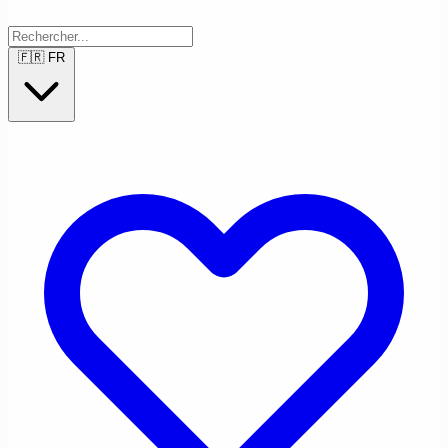
🇫🇷
FR