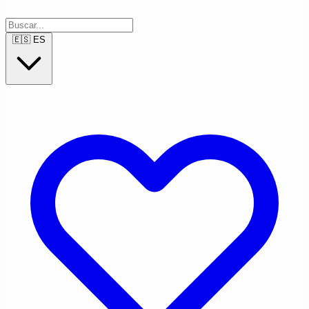
🇪🇸
ES