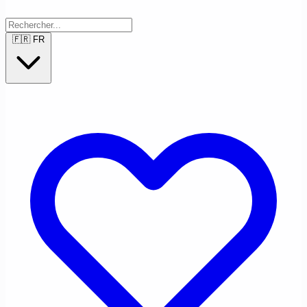
🇫🇷
FR