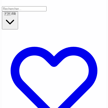
🇫🇷
FR