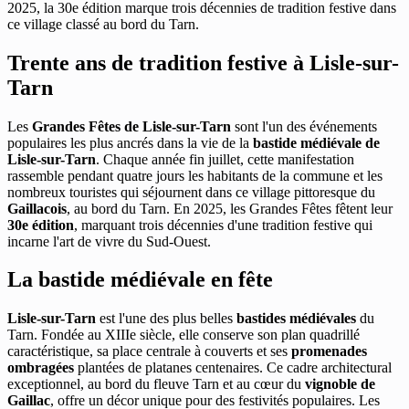
2025, la 30e édition marque trois décennies de tradition festive dans
ce village classé au bord du Tarn.
Trente ans de tradition festive à Lisle-sur-
Tarn
Les
Grandes Fêtes de Lisle-sur-Tarn
sont l'un des événements
populaires les plus ancrés dans la vie de la
bastide médiévale de
Lisle-sur-Tarn
. Chaque année fin juillet, cette manifestation
rassemble pendant quatre jours les habitants de la commune et les
nombreux touristes qui séjournent dans ce village pittoresque du
Gaillacois
, au bord du Tarn. En 2025, les Grandes Fêtes fêtent leur
30e édition
, marquant trois décennies d'une tradition festive qui
incarne l'art de vivre du Sud-Ouest.
La bastide médiévale en fête
Lisle-sur-Tarn
est l'une des plus belles
bastides médiévales
du
Tarn. Fondée au XIIIe siècle, elle conserve son plan quadrillé
caractéristique, sa place centrale à couverts et ses
promenades
ombragées
plantées de platanes centenaires. Ce cadre architectural
exceptionnel, au bord du fleuve Tarn et au cœur du
vignoble de
Gaillac
, offre un décor unique pour des festivités populaires. Les