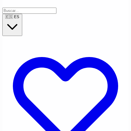
🇪🇸
ES