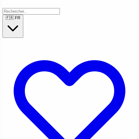
🇫🇷
FR