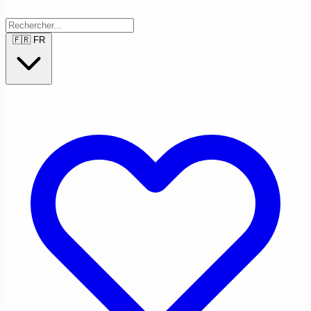
🇫🇷
FR