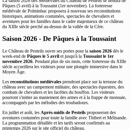
La saison 2026 des Médiévales du Château de Pesteils se tiendra de
Pâques (5 avril) à la Toussaint (1er novembre). La forteresse
médiévale de Polminhac proposera à nouveau ses reconstitutions
historiques, animations costumées, spectacles de chevaliers et
aventures pour les familles dans le cadre majestueux de ce château
du XIIIe siècle perché au-dessus de la vallée de la Cère.
Saison 2026 - De Pâques à la Toussaint
Le Château de Pesteils ouvre ses portes pour la
saison 2026
dès le
week-end de
Pâques le 5 avril
et jusqu'à la
Toussaint le 1er
novembre 2026
. Pendant plus de six mois, cette forteresse du XIIIe
siècle accueillera les visiteurs pour une plongée immersive dans le
Moyen Âge.
Les
reconstitutions médiévales
prendront place sur la terrasse du
château avec un campement militaire, des spectacles équestres, des
combats de chevaliers et les facéties du bouffon. Les visiteurs
pourront s'initier au maniement des armes et à la frappe de monnaie,
accompagnés par les mélodies des troubadours.
En juillet et août, les
Après-midis de Pesteils
proposeront des
aventures costumées pour toute la famille avec Thibert et Mélisande.
La programmation détaillée et les tarifs seront confirmés au
printemps 2026 sur le site officiel du château.