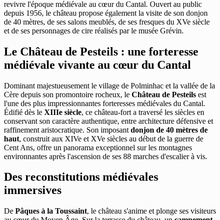
revivre l'époque médiévale au cœur du Cantal. Ouvert au public
depuis 1956, le château propose également la visite de son donjon
de 40 mètres, de ses salons meublés, de ses fresques du XVe siècle
et de ses personnages de cire réalisés par le musée Grévin.
Le Château de Pesteils : une forteresse
médiévale vivante au cœur du Cantal
Dominant majestueusement le village de Polminhac et la vallée de la
Cère depuis son promontoire rocheux, le
Château de Pesteils
est
l'une des plus impressionnantes forteresses médiévales du Cantal.
Édifié dès le
XIIIe siècle
, ce château-fort a traversé les siècles en
conservant son caractère authentique, entre architecture défensive et
raffinement aristocratique. Son imposant
donjon de 40 mètres de
haut
, construit aux XIVe et XVe siècles au début de la guerre de
Cent Ans, offre un panorama exceptionnel sur les montagnes
environnantes après l'ascension de ses 88 marches d'escalier à vis.
Des reconstitutions médiévales
immersives
De
Pâques à la Toussaint
, le château s'anime et plonge ses visiteurs
au cœur du Moyen Âge. Sur la terrasse du château, un
campement