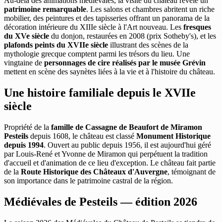
Au-delà des animations médiévales, la visite du château révèle un
patrimoine remarquable
. Les salons et chambres abritent un riche
mobilier, des peintures et des tapisseries offrant un panorama de la
décoration intérieure du XIIIe siècle à l'Art nouveau. Les
fresques
du XVe siècle
du donjon, restaurées en 2008 (prix Sotheby's), et les
plafonds peints du XVIIe siècle
illustrant des scènes de la
mythologie grecque comptent parmi les trésors du lieu. Une
vingtaine de
personnages de cire réalisés par le musée Grévin
mettent en scène des saynètes liées à la vie et à l'histoire du château.
Une histoire familiale depuis le XVIIe
siècle
Propriété de la
famille de Cassagne de Beaufort de Miramon
Pesteils
depuis 1608, le château est classé
Monument Historique
depuis 1994
. Ouvert au public depuis 1956, il est aujourd'hui géré
par Louis-René et Yvonne de Miramon qui perpétuent la tradition
d'accueil et d'animation de ce lieu d'exception. Le château fait partie
de la
Route Historique des Châteaux d'Auvergne
, témoignant de
son importance dans le patrimoine castral de la région.
Médiévales de Pesteils — édition 2026