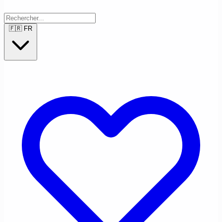
🇫🇷
FR